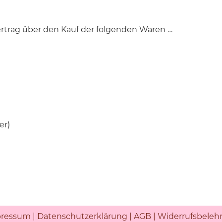
ertrag über den Kauf der folgenden Waren …
er)
ressum
|
Datenschutzerklärung
|
AGB
|
Widerrufsbeleh