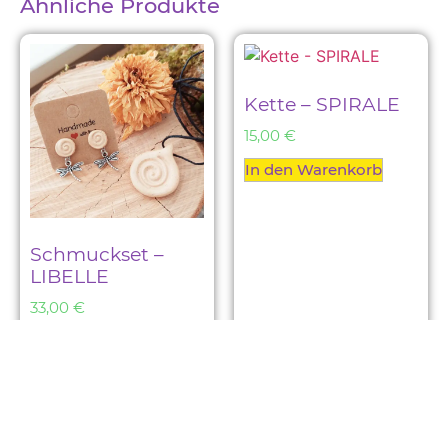
Ähnliche Produkte
Kette – SPIRALE
15,00
€
In den Warenkorb
Schmuckset –
LIBELLE
33,00
€
In den Warenkorb