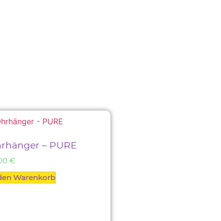
rhänger – PURE
,00
€
 den Warenkorb