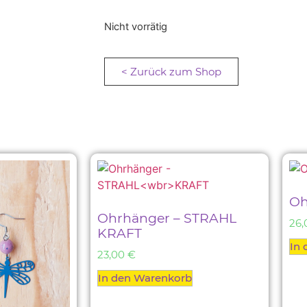
Nicht vorrätig
< Zurück zum Shop
Oh
Ohrhänger – STRAHL
26
KRAFT
In
23,00
€
In den Warenkorb