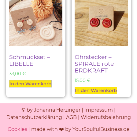
Schmuckset –
Ohrstecker –
LIBELLE
SPIRALE rote
ERDKRAFT
33,00
€
15,00
€
In den Warenkorb
In den Warenkorb
© by Johanna Herzinger |
Impressum
|
Datenschutzerklärung
|
AGB
|
Widerrufsbelehrung
Cookies
| made with ❤️ by YourSoulfulBusiness.de