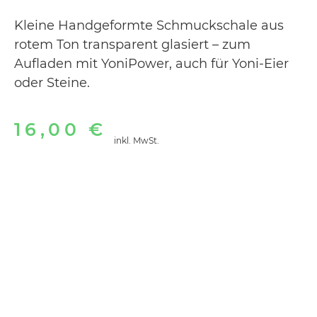
Kleine Handgeformte Schmuckschale aus
rotem Ton transparent glasiert – zum
Aufladen mit YoniPower, auch für Yoni-Eier
oder Steine.
16,00
€
inkl. MwSt.
Vorrätig
Alternative:
In den Warenkorb
< Zurück zum Shop