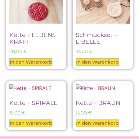
Kette – LEBENS
Schmuckset –
KRAFT
LIBELLE
28,00
€
33,00
€
In den Warenkorb
In den Warenkorb
Kette – SPIRALE
Kette – BRAUN
15,00
€
15,00
€
In den Warenkorb
In den Warenkorb