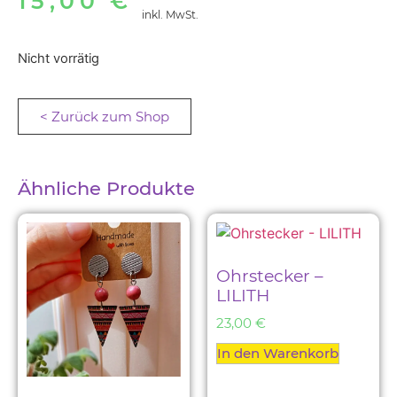
15,00
€
inkl. MwSt.
Nicht vorrätig
< Zurück zum Shop
Ähnliche Produkte
Ohrstecker –
LILITH
23,00
€
In den Warenkorb