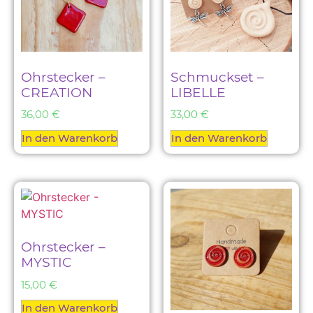
Ohrstecker –
Schmuckset –
CREATION
LIBELLE
36,00
€
33,00
€
In den Warenkorb
In den Warenkorb
Ohrstecker –
MYSTIC
15,00
€
In den Warenkorb