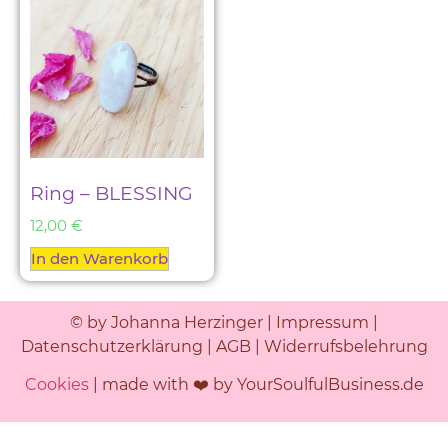
Ring – BLESSING
12,00
€
In den Warenkorb
© by Johanna Herzinger |
Impressum
|
Datenschutzerklärung
|
AGB
|
Widerrufsbelehrung
Cookies
| made with ❤️ by YourSoulfulBusiness.de